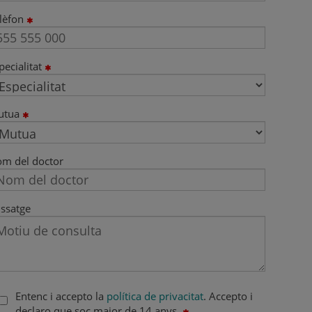
lèfon
pecialitat
utua
m del doctor
ssatge
Entenc i accepto la
política de privacitat
. Accepto i
declaro que soc major de 14 anys.