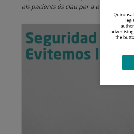
els pacients és clau per a evitar-les. E
Quirónsalu
legi
authen
advertising
the butto