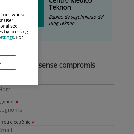
Centro Médico
Teknon
untries whose
Equipo de seguimiento del
or user
Blog Teknon
sonalised
es by pressing
ettings
. For
s
Demana cita sense compromís
om
ognoms
rreu electrònic