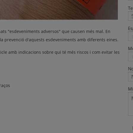
Te
Es
enats "esdeveniments adversos" que causen més mal. En
la prevenció d'aquests esdeveniments amb diferents eines.
M
ticle amb indicacions sobre qui té més riscos i com evitar les
No
raços
Mi