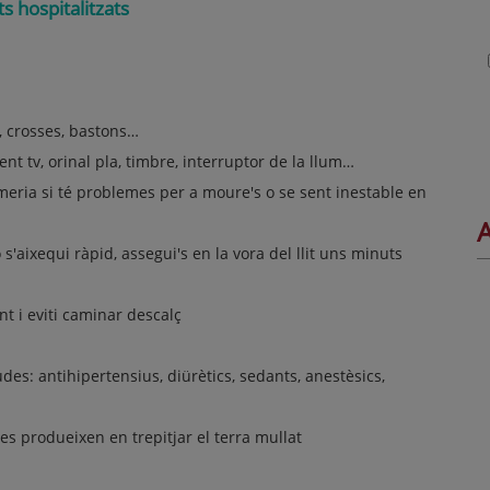
s hospitalitzats
, crosses, bastons…
nt tv, orinal pla, timbre, interruptor de la llum…
rmeria si té problemes per a moure's o se sent inestable en
A
 s'aixequi ràpid, assegui's en la vora del llit uns minuts
ant i eviti caminar descalç
es: antihipertensius, diürètics, sedants, anestèsics,
 es produeixen en trepitjar el terra mullat