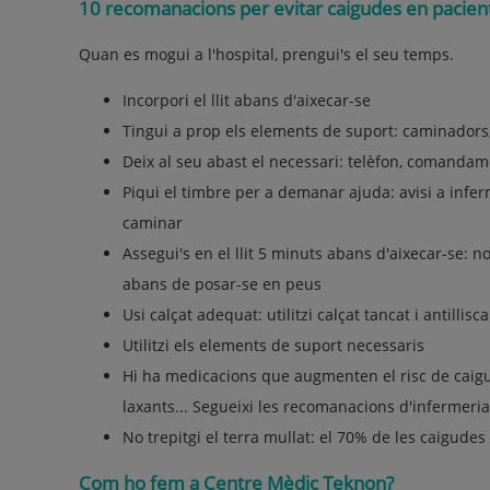
10 recomanacions per evitar caigudes en pacient
Quan es mogui a l'hospital, prengui's el seu temps.
Incorpori el llit abans d'aixecar-se
Tingui a prop els elements de suport: caminadors
Deix al seu abast el necessari: telèfon, comandame
Piqui el timbre per a demanar ajuda: avisi a infe
caminar
Assegui's en el llit 5 minuts abans d'aixecar-se: no
abans de posar-se en peus
Usi calçat adequat: utilitzi calçat tancat i antillisc
Utilitzi els elements de suport necessaris
Hi ha medicacions que augmenten el risc de caigud
laxants... Segueixi les recomanacions d'infermeria
No trepitgi el terra mullat: el 70% de les caigudes
Com ho fem a Centre Mèdic Teknon?