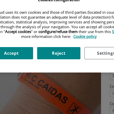
n la seguretat dels pacients, tots comptem..
d uses its own cookies and those of third parties (located in co
slation does not guarantee an adequate level of data protection) f
tication, statistical analysis, improving services and showing per
 through the analysis of your navigation. You can accept all cooki
n "
Accept cookies
" or
configure/refuse them
their use from this
S
more information click here:
Cookie policy
Accept
Reject
Setting
N
C
Co