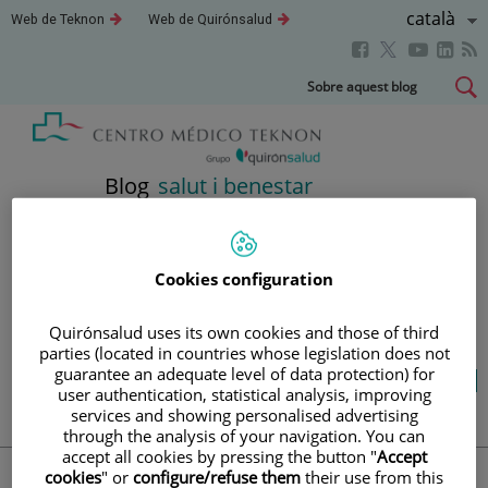
Llenguatg
Català
Aquest
Aquest
Web de Teknon
Web de Quirónsalud
enllaç
enllaç
Actiu
Aquest
Aquest
Aque
Aquest
s'obrirà
s'obrirà
en
en
enllaç
enllaç
enll
enllaç
Saltar
Sobre aquest blog
una
una
s'obrirà
s'obrirà
s'obr
s'obrirà
al
finestra
finestra
en
en
en
nova.
nova.
en
contingut
una
una
una
una
finestra
finestra
fines
finestra
Blog
salut i benestar
nova.
nova.
nova
nova.
LA TEVA SALUT ÉS EL QUE
Cookies configuration
COMPTA
Quirónsalud uses its own cookies and those of third
parties (located in countries whose legislation does not
guarantee an adequate level of data protection) for
Salut de l’A a la Z
Vida saludable
Cuida’t
user authentication, statistical analysis, improving
Actualitat
services and showing personalised advertising
through the analysis of your navigation. You can
accept all cookies by pressing the button "
Accept
cookies
" or
configure/refuse them
their use from this