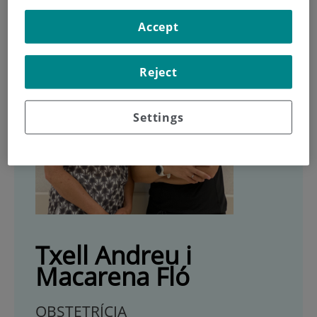
Accept
Reject
Settings
Txell Andreu i
Macarena Fló
OBSTETRÍCIA