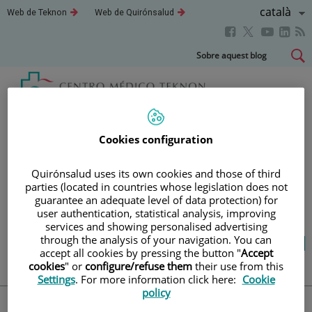
Saltar al contingut
Llenguatg
Català
Aquest
Aquest
Web de Teknon
Web de Quirónsalud
enllaç
enllaç
Actiu
Aquest
Aquest
Aque
Aquest
s'obrirà
s'obrirà
en
en
enllaç
enllaç
enll
enllaç
Saltar
Sobre aquest blog
una
una
s'obrirà
s'obrirà
s'obr
s'obrirà
al
finestra
finestra
en
en
en
nova.
nova.
en
contingut
una
una
una
una
finestra
finestra
fines
finestra
Blog
salut i benestar
nova.
nova.
nova
nova.
Cookies configuration
LA TEVA SALUT ÉS EL QUE
Quirónsalud uses its own cookies and those of third
parties (located in countries whose legislation does not
COMPTA
guarantee an adequate level of data protection) for
user authentication, statistical analysis, improving
services and showing personalised advertising
through the analysis of your navigation. You can
Salut de l’A a la Z
Vida saludable
Cuida’t
accept all cookies by pressing the button "
Accept
Actualitat
cookies
" or
configure/refuse them
their use from this
Settings
. For more information click here:
Cookie
policy