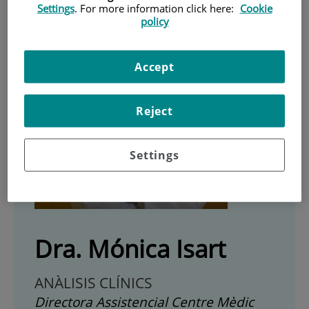
Settings
. For more information click here:
Cookie
policy
Accept
Reject
Settings
Dra. Mónica Isart
ANÀLISIS CLÍNICS
Directora Assistencial Centre Mèdic