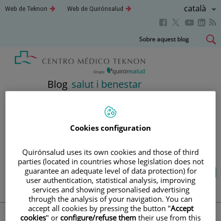
Saltar al contingut
Llenguatg
Català
Aquest
Aquest
Web de Teknon
Web de Quirónsalud
enllaç
enllaç
Actiu
Aquest
Aquest
Aque
Aquest
s'obrirà
s'obrirà
en
en
enllaç
enllaç
enll
enllaç
Saltar
Sobre aquest blog
una
una
s'obrirà
s'obrirà
s'obr
s'obrirà
al
finestra
finestra
en
en
en
nova.
nova.
en
contingut
una
una
una
una
finestra
finestra
fines
finestra
Blog
salut i benestar
nova.
nova.
nova
nova.
LA TEVA SALUT ÉS EL QUE
Cookies configuration
COMPTA
Quirónsalud uses its own cookies and those of third
parties (located in countries whose legislation does not
guarantee an adequate level of data protection) for
Salut de l’A a la Z
Vida saludable
Cuida’t
user authentication, statistical analysis, improving
Actualitat
services and showing personalised advertising
through the analysis of your navigation. You can
accept all cookies by pressing the button "
Accept
cookies
" or
configure/refuse them
their use from this