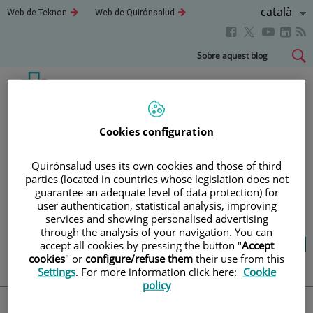
Saltar al contingut
Llenguatg
Català
Aquest
Aquest
Web de Teknon
Web de Quirónsalud
enllaç
enllaç
Actiu
Aquest
Aquest
Aque
Aquest
s'obrirà
s'obrirà
en
en
enllaç
enllaç
enll
enllaç
Saltar
Sobre aquest blog
una
una
s'obrirà
s'obrirà
s'obr
s'obrirà
al
finestra
finestra
en
en
en
nova.
nova.
en
contingut
una
una
una
una
finestra
finestra
fines
finestra
Blog
salut i benestar
nova.
nova.
nova
nova.
Cookies configuration
Quirónsalud uses its own cookies and those of third
LA TEVA SALUT ÉS EL QUE
parties (located in countries whose legislation does not
guarantee an adequate level of data protection) for
COMPTA
user authentication, statistical analysis, improving
services and showing personalised advertising
through the analysis of your navigation. You can
Salut de l’A a la Z
Vida saludable
Cuida’t
accept all cookies by pressing the button "
Accept
Actualitat
cookies
" or
configure/refuse them
their use from this
Settings
. For more information click here:
Cookie
policy