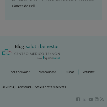
Càncer de Pell.
Blog
salut i benestar
Salut de l’A a la Z
Vida saludable
Cuida’t
Actualitat
© 2026 Quirónsalud - Tots els drets reservats
Aquest
Aquest
Aque
Aquest
enllaç
enllaç
enlla
enllaç