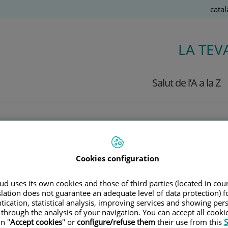
Llen
Catal
Actiu
LA TEV
Salut de l’A a la Z
ra. Antonela Costa Varsi
Cookies configuration
RDIOLOGIA
d uses its own cookies and those of third parties (located in co
rdiologia Clínica
slation does not guarantee an adequate level of data protection) f
tication, statistical analysis, improving services and showing per
 through the analysis of your navigation. You can accept all cooki
n "
Accept cookies
" or
configure/refuse them
their use from this
S
gessa adjunta del servei de cardiologia del Centre Mèdic Teknon a