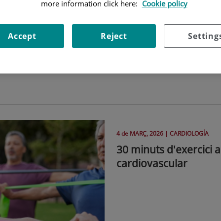
more information click here:
Cookie policy
diovasculars.
Accept
Reject
Setting
 informació a Teknon.es
4 de
MARÇ
, 2026 |
CARDIOLOGÍA
30 minuts d'exercici a
cardiovascular