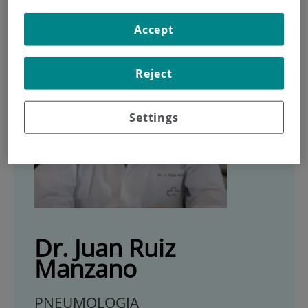
Accept
Reject
Settings
Dr. Juan Ruiz
Manzano
PNEUMOLOGIA