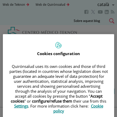
Saltar al contingut
Llenguatg
Català
Aquest
Aquest
Web de Teknon
Web de Quirónsalud
enllaç
enllaç
Actiu
Aquest
Aquest
Aque
Aquest
s'obrirà
s'obrirà
en
en
enllaç
enllaç
enll
enllaç
Saltar
Sobre aquest blog
una
una
s'obrirà
s'obrirà
s'obr
s'obrirà
al
finestra
finestra
en
en
en
nova.
nova.
en
contingut
una
una
una
una
finestra
finestra
fines
finestra
Blog
salut i benestar
nova.
nova.
nova
nova.
Cookies configuration
LA TEVA SALUT ÉS EL QUE
Quirónsalud uses its own cookies and those of third
parties (located in countries whose legislation does not
COMPTA
guarantee an adequate level of data protection) for
user authentication, statistical analysis, improving
services and showing personalised advertising
Salut de l’A a la Z
Vida saludable
Cuida’t
through the analysis of your navigation. You can
accept all cookies by pressing the button "
Accept
Actualitat
cookies
" or
configure/refuse them
their use from this
Settings
. For more information click here:
Cookie
policy