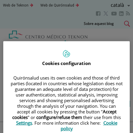
Saltar al contingut
Llenguatg
Català
Aquest
Aquest
Web de Teknon
Web de Quirónsalud
enllaç
enllaç
Actiu
Aquest
Aquest
Aque
Aquest
s'obrirà
s'obrirà
en
en
enllaç
enllaç
enll
enllaç
Saltar
Sobre aquest blog
una
una
s'obrirà
s'obrirà
s'obr
s'obrirà
al
finestra
finestra
en
en
en
nova.
nova.
en
contingut
una
una
una
una
finestra
finestra
fines
finestra
Blog
salut i benestar
nova.
nova.
nova
nova.
Cookies configuration
LA TEVA SALUT ÉS EL QUE
Quirónsalud uses its own cookies and those of third
parties (located in countries whose legislation does not
COMPTA
guarantee an adequate level of data protection) for
user authentication, statistical analysis, improving
services and showing personalised advertising
Salut de l’A a la Z
Vida saludable
Cuida’t
through the analysis of your navigation. You can
Actualitat
accept all cookies by pressing the button "
Accept
cookies
" or
configure/refuse them
their use from this
Settings
. For more information click here:
Cookie
policy