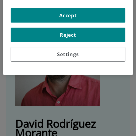
Accept
Reject
Settings
David Rodríguez
Morante