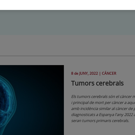
8 de
JUNY
, 2022 |
CÁNCER
Tumors cerebrals
Els tumors cerebrals són el càncer m
i principal de mort per càncer a aque
amb incidència similar al càncer de 
diagnosticats a Espanya l'any 2022 ac
seran tumors primaris cerebrals.