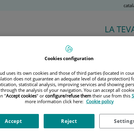
Llen
Catal
Actiu
LA TEV
Salut de l’A a la Z
Cookies configuration
d uses its own cookies and those of third parties (located in co
slation does not guarantee an adequate level of data protection) f
tication, statistical analysis, improving services and showing per
arme Balaña Quintero
 through the analysis of your navigation. You can accept all cooki
n "
Accept cookies
" or
configure/refuse them
their use from this
S
more information click here:
Cookie policy
COLOGÍA MÉDICA
rectora Médica Asistencial Instituto Oncológico Ba
Accept
Reject
Setting
ectora Médica Instituto Oncológico Barcelona