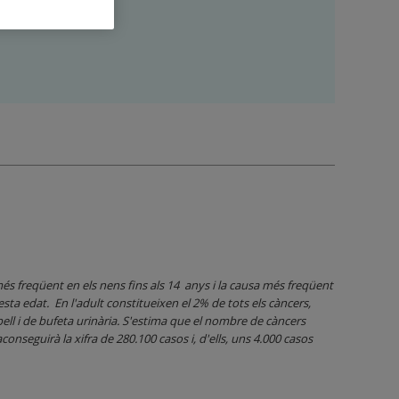
és freqüent en els nens fins als 14 anys i la causa més freqüent
sta edat. En l'adult constitueixen el 2% de tots els càncers,
pell i de bufeta urinària. S'estima que el nombre de càncers
onseguirà la xifra de 280.100 casos i, d'ells, uns 4.000 casos