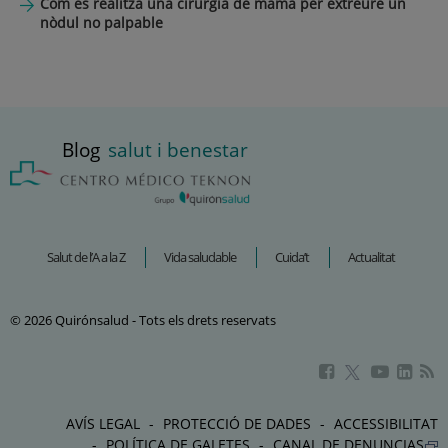
Com es realitza una cirurgia de mama per extreure un
nòdul no palpable
Blog
salut i benestar
Salut de l’A a la Z
Vida saludable
Cuida’t
Actualitat
© 2026 Quirónsalud - Tots els drets reservats
Aquest
Aquest
Aque
Aquest
enllaç
enllaç
enlla
enllaç
s'obrirà
s'obrirà
s'obr
s'obrirà
AVÍS LEGAL
PROTECCIÓ DE DADES
ACCESSIBILITAT
en
en
en
en
POLÍTICA DE GALETES
CANAL DE DENUNCIAS