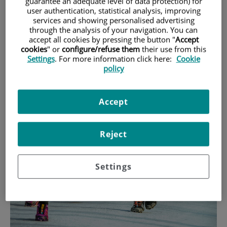
guarantee an adequate level of data protection) for
evitar lesiones y no tener que abandonar
user authentication, statistical analysis, improving
services and showing personalised advertising
antes de llegar a la meta.
through the analysis of your navigation. You can
accept all cookies by pressing the button "
Accept
cookies
" or
configure/refuse them
their use from this
Settings
. For more information click here:
Cookie
El Dr. Daniel Mayral, del
Institut de Podologia Daniel Mayral
,
policy
nos ha dado unas recomendaciones para que el dolor de
pies no arruine tu carrera.
Accept
Reject
Settings