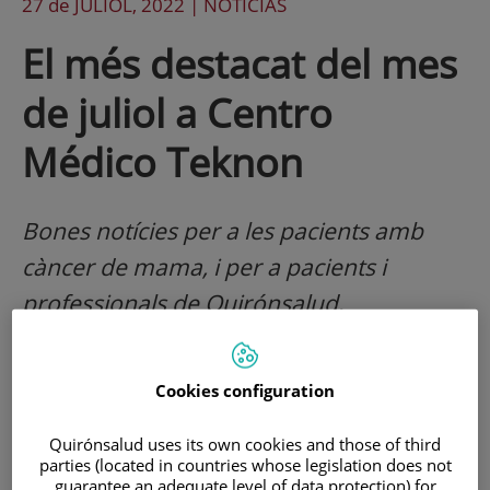
27 de
JULIOL
, 2022 |
NOTICIAS
El més destacat del mes
de juliol a Centro
Médico Teknon
Bones notícies per a les pacients amb
càncer de mama, i per a pacients i
professionals de Quirónsalud,
reconeguda com a companyia sanitària
amb millor reputació corporativa a
Cookies configuration
Espanya 2022.
Quirónsalud uses its own cookies and those of third
parties (located in countries whose legislation does not
guarantee an adequate level of data protection) for
"The New England Journal of Medicine" publica