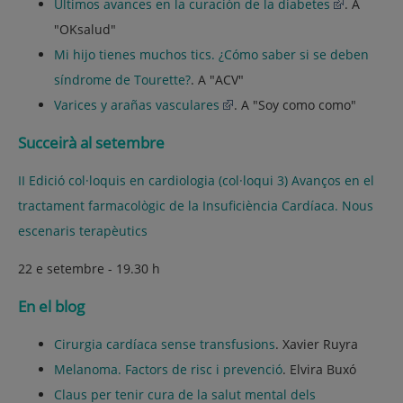
Últimos avances en la curación de la diabetes
. A
"OKsalud"
Mi hijo tienes muchos tics. ¿Cómo saber si se deben
síndrome de Tourette?
. A "ACV"
Varices y arañas vasculares
. A "Soy como como"
Succeirà al setembre
II Edició col·loquis en cardiologia (col·loqui 3) Avanços en el
tractament farmacològic de la Insuficiència Cardíaca. Nous
escenaris terapèutics
22 e setembre - 19.30 h
En el blog
Cirurgia cardíaca sense transfusions
. Xavier Ruyra
Melanoma. Factors de risc i prevenció
. Elvira Buxó
Claus per tenir cura de la salut mental dels