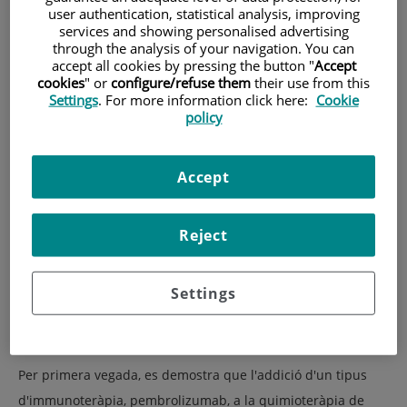
user authentication, statistical analysis, improving
l'estudi KEYNOTE-355
services and showing personalised advertising
through the analysis of your navigation. You can
accept all cookies by pressing the button "
Accept
cookies
" or
configure/refuse them
their use from this
Settings
. For more information click here:
Cookie
policy
Accept
Reject
Investigadors de l’International Breast Cancer Center (IBCC)
Settings
lideren l’estudi internacional
KEYNOTE-355
recentment
publicat a "The New England Journal of Medicine".
Per primera vegada, es demostra que l'addició d'un tipus
d'immunoteràpia, pembrolizumab, a la quimioteràpia de