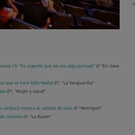
 covid-19: "Es urgente que no sea algo puntual"
"En clave
cia que se hará Rafa Nadal
?. "La Vanguardia"
ala
?. "Mujer y salud"
"
a cardíaca mejora la calidad de vida.
"Metrópoli"
a de carbono
. "La Razón"