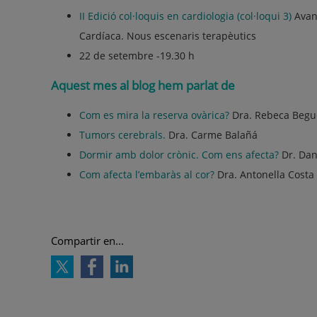
II Edició col·loquis en cardiologia (col·loqui 3)
Avanç
Cardíaca. Nous escenaris terapèutics
22 de setembre -19.30 h
Aquest mes al blog hem parlat de
Com es mira la reserva ovàrica?
Dra. Rebeca Begu
Tumors cerebrals.
Dra. Carme Balañá
Dormir amb dolor crònic. Com ens afecta?
Dr. Dan
Com afecta l’embaràs al cor?
Dra. Antonella Costa
Compartir en...