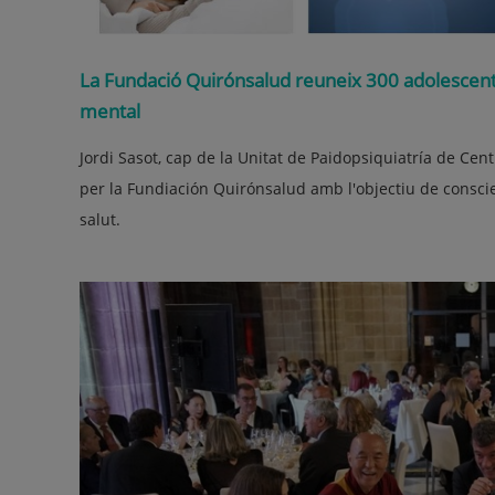
La Fundació Quirónsalud reuneix 300 adolescent
mental
Jordi Sasot, cap de la Unitat de Paidopsiquiatría de Ce
per la Fundiación Quirónsalud amb l'objectiu de conscie
salut.