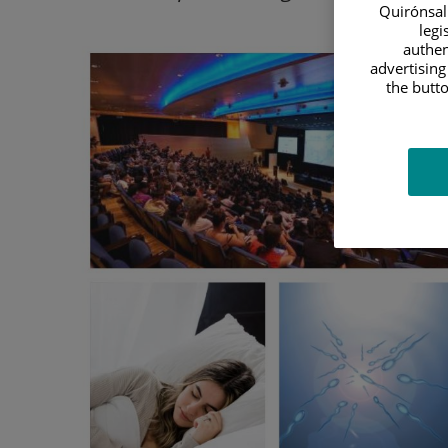
Quirónsalu
legi
authen
advertising
the butto