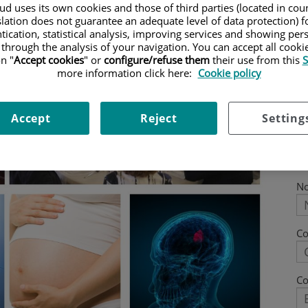
d uses its own cookies and those of third parties (located in co
slation does not guarantee an adequate level of data protection) f
tication, statistical analysis, improving services and showing per
 through the analysis of your navigation. You can accept all cooki
n "
Accept cookies
" or
configure/refuse them
their use from this
S
more information click here:
Cookie policy
Accept
Reject
Setting
N
C
Co