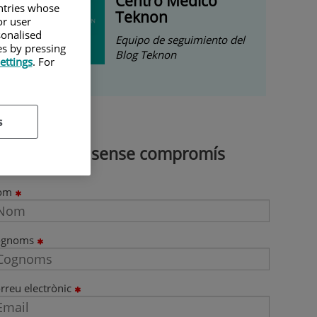
Centro Médico
untries whose
Teknon
or user
sonalised
Equipo de seguimiento del
es by pressing
Blog Teknon
ettings
. For
s
Demana cita sense compromís
om
ognoms
rreu electrònic