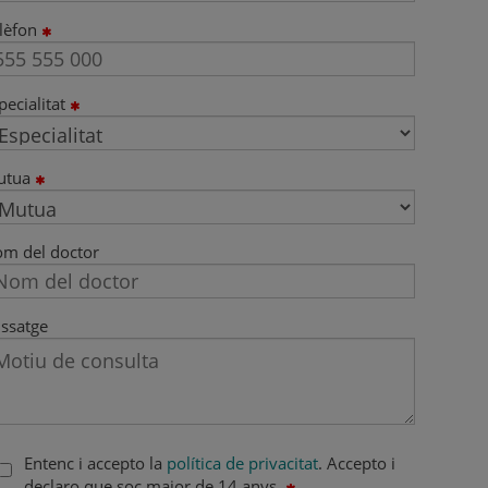
lèfon
pecialitat
utua
m del doctor
ssatge
Entenc i accepto la
política de privacitat
. Accepto i
declaro que soc major de 14 anys.