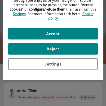
through the analysis of your navigation. You can
accept all cookies by pressing the button "
Accept
cookies
" or
configure/refuse them
their use from this
Settings
. For more information click here:
Cookie
policy
Accept
Reject
Buscar
Settings
Listado de consultorios
115 consultorios
Adrio Clinic
Traumatología - Cirugía Ortopédica Adultos
Podología