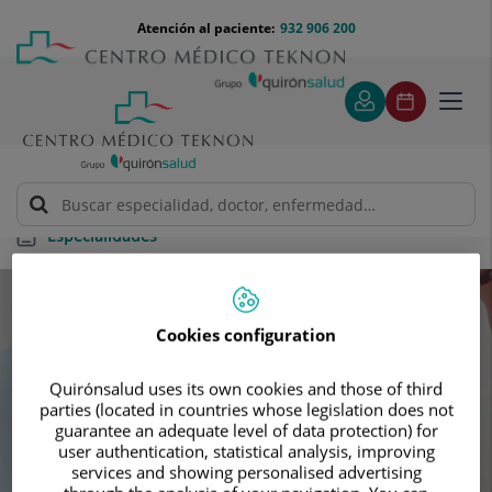
Saltar al contenido
Saltar
Menú
Atención al paciente:
932 906 200
Select
al
teléfono
de
contenido
cabecera
idiom
Toggl
navig
Especialidades
Especialidades
Cookies configuration
Busca tu próxima cita con nuestros
Quirónsalud uses its own cookies and those of third
mejores especialistas
parties (located in countries whose legislation does not
guarantee an adequate level of data protection) for
user authentication, statistical analysis, improving
services and showing personalised advertising