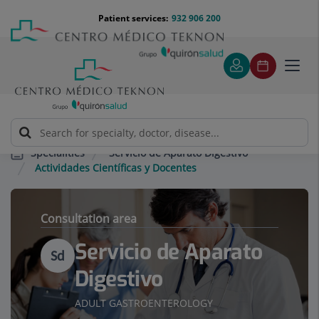
Jump to content
Jump
Menú
Patient services:
932 906 200
Langu
to
teléfono
select
content
cabecera
Toggl
navig
Servicio de Aparato Digestivo
Specialities
Actividades Científicas y Docentes
Consultation area
Servicio de Aparato
Sd
Digestivo
ADULT GASTROENTEROLOGY