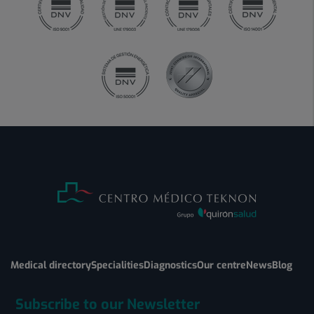
Medical directory
Specialities
Diagnostics
Our centre
News
Blog
Subscribe to our Newsletter