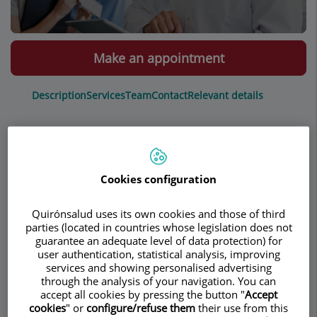
Make an appointment
Description
Services
Team
Contact
Relevant details
Opening hours
Cookies configuration
Actividades Científicas y
Quirónsalud uses its own cookies and those of third
Docentes
parties (located in countries whose legislation does not
guarantee an adequate level of data protection) for
user authentication, statistical analysis, improving
Dr. Fermín Mearin
services and showing personalised advertising
through the analysis of your navigation. You can
accept all cookies by pressing the button "
Accept
cookies
" or
configure/refuse them
their use from this
Cursos y seminarios impartidos:
Más de 300