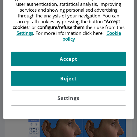
user authentication, statistical analysis, improving
services and showing personalised advertising
through the analysis of your navigation. You can
accept all cookies by pressing the button "
Accept
Make an appointment
cookies
" or
configure/refuse them
their use from this
Settings
. For more information click here:
Cookie
policy
Description
Services
Team
Contact
Relevant details
Opening hours
Accept
Reject
Simulador de imágenes
VECTRA X3
Settings