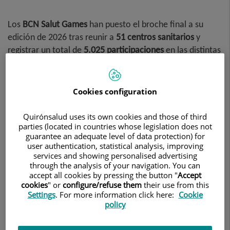
Los
BCN Salut Games
han puesto el broche final a su
edición de 2026 tras reunir a
51 centros sanitarios
y
registrar un total de
5.025 participaciones
en las distintas
actividades deportivas y lúdicas organizadas a lo largo de
las últimas semanas.
Cookies configuration
Centro Médico Teknon ha vuelto a formar parte de esta
iniciativa con la participación de
más de medio centenar
Quirónsalud uses its own cookies and those of third
de profesionales
, reafirmando su compromiso con la
parties (located in countries whose legislation does not
promoción de la salud, el bienestar de sus equipos y el
guarantee an adequate level of data protection) for
user authentication, statistical analysis, improving
fomento de actividades que fortalecen la cohesión entre
services and showing personalised advertising
profesionales del ámbito sanitario.
through the analysis of your navigation. You can
accept all cookies by pressing the button "
Accept
cookies
" or
configure/refuse them
their use from this
Settings
. For more information click here:
Cookie
policy
Deporte, salud y trabajo en