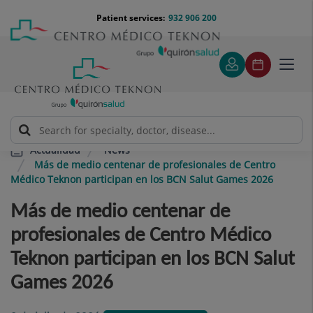
Jump to content
Jump
Menú
Patient services:
932 906 200
Langu
to
teléfono
select
content
cabecera
Toggl
navig
News
Actualidad
Más de medio centenar de profesionales de Centro
Médico Teknon participan en los BCN Salut Games 2026
Más de medio centenar de
profesionales de Centro Médico
Teknon participan en los BCN Salut
Games 2026