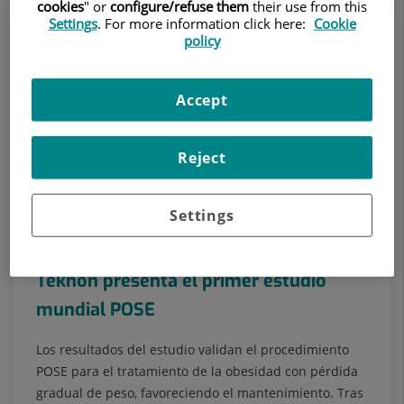
cookies
" or
configure/refuse them
their use from this
Settings
. For more information click here:
Cookie
policy
Accept
Reject
Settings
9 de julio de 2013
Teknon presenta el primer estudio
mundial POSE
Los resultados del estudio validan el procedimiento
POSE para el tratamiento de la obesidad con pérdida
gradual de peso, favoreciendo el mantenimiento. Tras