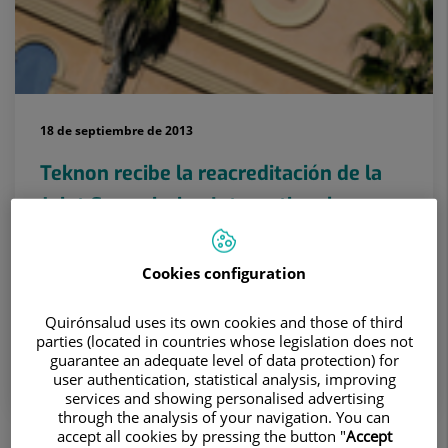
18 de septiembre de 2013
Teknon recibe la reacreditación de la
Joint Commission International
Por cuarta vez consecutiva Centro Médico Teknon ha
obtenido la certificación en calidad otorgada por la
Cookies configuration
Joint Commission International. Teknon figura entre
las siete entidade...
Quirónsalud uses its own cookies and those of third
parties (located in countries whose legislation does not
guarantee an adequate level of data protection) for
user authentication, statistical analysis, improving
services and showing personalised advertising
through the analysis of your navigation. You can
accept all cookies by pressing the button "
Accept