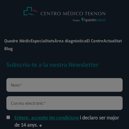
Quadre Mèdic
Especialitats
Àrea diagnòstica
El Centre
Actualitat
Blog
Subscriu-te a la nostra Newsletter
Entenc, accepto les condicions
i declaro ser major
de 14 anys.