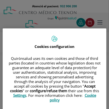
Saltar al contingut
Saltar
Menú
Atenció al pacient:
932 906 200
Select
al
teléfono
d'idi
contingut
cabecera
Toggl
navig
Cookies configuration
Servei d’Atenció al Pacient
El Centre
Acreditación necesaria para recoger documentación
Quirónsalud uses its own cookies and those of third
clínica: tutor legal del paciente
parties (located in countries whose legislation does not
guarantee an adequate level of data protection) for
Acreditación necesaria para
user authentication, statistical analysis, improving
services and showing personalised advertising
recoger documentación clínica:
through the analysis of your navigation. You can
accept all cookies by pressing the button "
Accept
tutor legal del paciente
cookies
" or
configure/refuse them
their use from this
Settings
. For more information click here:
Cookie
policy
Documento acreditativo de la designación judicial
del tutor.