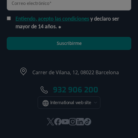
Entiendo, acepto las condiciones
y declaro ser
mayor de 14 años.
Suscribirme
Carrer de Vilana, 12, 08022 Barcelona
932 906 200
International web site
Este
Este
Este
Este
Este
Enlace
enlace
enlace
enlace
enlace
enlace
a
se
se
se
se
se
una