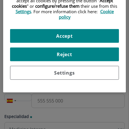
accept all cookies by pressing the button "
Accept
Nombre
cookies
" or
configure/refuse them
their use from this
Settings
. For more information click here:
Cookie
policy
Apellidos
Accept
Reject
Correo electrónico
Settings
Teléfono
Especialidad