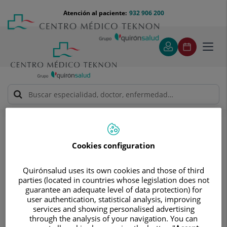
Saltar al contenido
Saltar
Menú
Atención al paciente:
932 906 200
Select
al
teléfono
de
contenido
cabecera
idiom
Toggl
navig
Solicitud de visita
Solicitud de visita
Cookies configuration
Quirónsalud uses its own cookies and those of third
parties (located in countries whose legislation does not
guarantee an adequate level of data protection) for
user authentication, statistical analysis, improving
Pide cita sin compromisos
services and showing personalised advertising
through the analysis of your navigation. You can