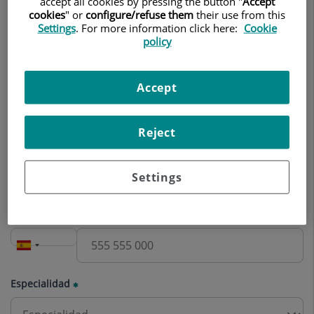
accept all cookies by pressing the button "
Accept
Nombre
cookies
" or
configure/refuse them
their use from this
Settings
. For more information click here:
Cookie
policy
Apellidos
Accept
Reject
Correo electrónico
Settings
Teléfono
Especialidad