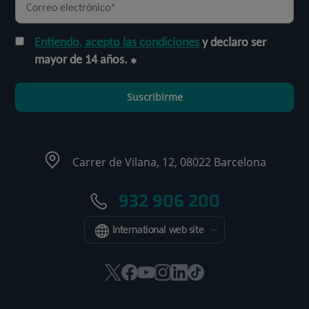
Entiendo, acepto las condiciones
y declaro ser
mayor de 14 años.
Suscribirme
Carrer de Vilana, 12, 08022 Barcelona
932 906 200
International web site
Este
Este
Este
Este
Este
Enlace
enlace
enlace
enlace
enlace
enlace
a
se
se
se
se
se
una