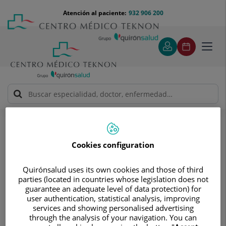
Saltar al contenido
Saltar
Menú
Atención al paciente:
932 906 200
Select
al
teléfono
de
contenido
cabecera
idiom
Toggl
navig
Solicitud de visita
Solicitud de visita
Cookies configuration
Quirónsalud uses its own cookies and those of third
parties (located in countries whose legislation does not
guarantee an adequate level of data protection) for
user authentication, statistical analysis, improving
Pide cita sin compromisos
services and showing personalised advertising
through the analysis of your navigation. You can