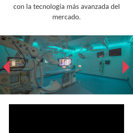
con la tecnología más avanzada del
mercado.
Número
Diapositiva
de
1
diapositivas:
de
3
3