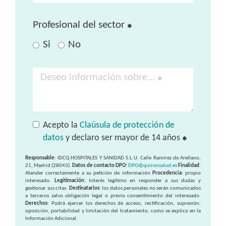
Profesional del sector
Si
No
Deseo información sobre...
Acepto la
Claúsula de protección de
datos
y declaro ser mayor de 14 años
Responsable
: IDCQ HOSPITALES Y SANIDAD S.L.U. Calle Ramírez de Arellano,
21, Madrid (28043).
Datos de contacto DPO:
DPO@quironsalud.es
Finalidad
:
Atender correctamente a su petición de información
Procedencia
: propio
interesado.
Legitimación
: Interés legítimo en responder a sus dudas y
gestionar sus citas.
Destinatarios
: los datos personales no serán comunicados
a terceros salvo obligación legal o previo consentimiento del interesado.
Derechos
: Podrá ejercer los derechos de acceso, rectificación, supresión,
oposición, portabilidad y limitación del tratamiento, como se explica en la
Información Adicional.