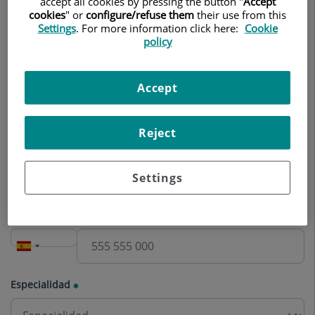
accept all cookies by pressing the button "
Accept
Nombre
cookies
" or
configure/refuse them
their use from this
Settings
. For more information click here:
Cookie
policy
Apellidos
Accept
Reject
Correo electrónico
Settings
Teléfono
Especialidad