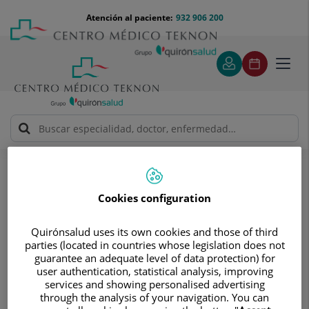
Saltar al contenido
Saltar
Menú
Atención al paciente:
932 906 200
Select
al
teléfono
de
contenido
cabecera
idiom
Toggl
navig
Solicitud de visita
Solicitud de visita
Cookies configuration
Quirónsalud uses its own cookies and those of third
parties (located in countries whose legislation does not
guarantee an adequate level of data protection) for
user authentication, statistical analysis, improving
Pide cita sin compromisos
services and showing personalised advertising
through the analysis of your navigation. You can