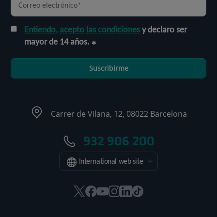
Entiendo, acepto las condiciones
y declaro ser
mayor de 14 años.
Suscribirme
Carrer de Vilana, 12, 08022 Barcelona
932 906 200
International web site
Este
Este
Este
Este
Este
Enlace
enlace
enlace
enlace
enlace
enlace
a
se
se
se
se
se
una