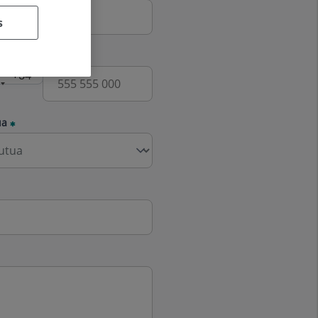
s
fono
ua