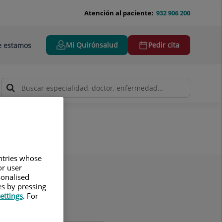
Atención al paciente:
932 906 200
Mi Quirónsalud
Pedir cita
 estamos
untries whose
or user
sonalised
es by pressing
ettings
. For
lidos