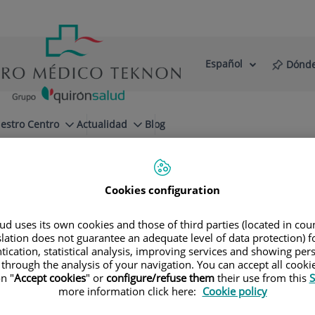
Español
Dónde
Selector
Idioma
de
Activo
idioma
estro Centro
Actualidad
Blog
Cookies configuration
d uses its own cookies and those of third parties (located in co
slation does not guarantee an adequate level of data protection) f
tication, statistical analysis, improving services and showing per
 through the analysis of your navigation. You can accept all cooki
n "
Accept cookies
" or
configure/refuse them
their use from this
S
more information click here:
Cookie policy
Nombre
Apel