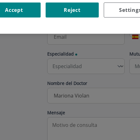
Accept
Reject
Setting
Correo electrónico
Telé
Especialidad
Mut
Nombre del Doctor
Mensaje