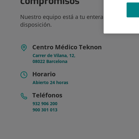
compromisos
Nuestro equipo está a tu entera
disposición.
Centro Médico Teknon
Carrer de Vilana, 12,
08022 Barcelona
Horario
Abierto 24 horas
Teléfonos
932 906 200
900 301 013