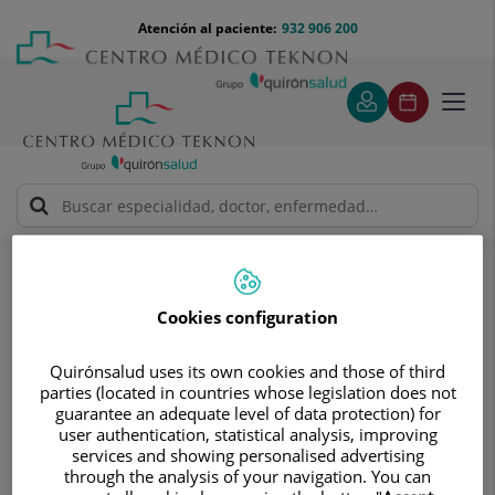
Saltar al contenido
Saltar
Menú
Atención al paciente:
932 906 200
Select
al
teléfono
de
contenido
cabecera
idiom
Toggl
navig
Solicitud de visita
Solicitud de visita
Cookies configuration
Quirónsalud uses its own cookies and those of third
parties (located in countries whose legislation does not
guarantee an adequate level of data protection) for
user authentication, statistical analysis, improving
Pide cita sin compromisos
services and showing personalised advertising
through the analysis of your navigation. You can