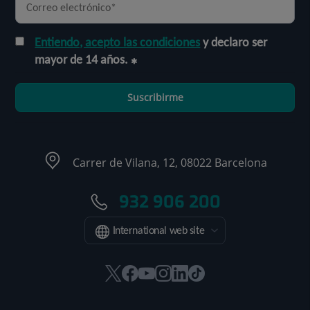
Entiendo, acepto las condiciones
y declaro ser
mayor de 14 años.
Suscribirme
Carrer de Vilana, 12, 08022 Barcelona
932 906 200
International web site
Este
Este
Este
Este
Este
Enlace
enlace
enlace
enlace
enlace
enlace
a
se
se
se
se
se
una