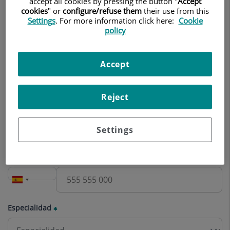
accept all cookies by pressing the button "
Accept
Nombre
cookies
" or
configure/refuse them
their use from this
Settings
. For more information click here:
Cookie
policy
Apellidos
Accept
Reject
Correo electrónico
Settings
Teléfono
Especialidad