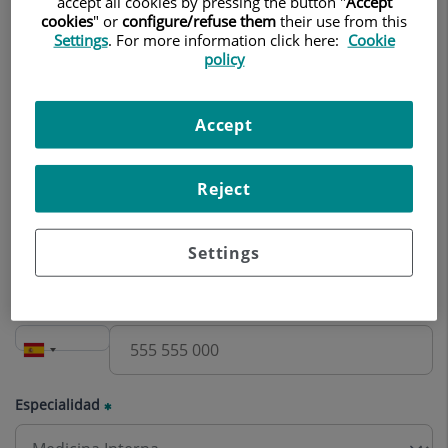
accept all cookies by pressing the button "
Accept
Nombre
cookies
" or
configure/refuse them
their use from this
Settings
. For more information click here:
Cookie
policy
Apellidos
Accept
Reject
Correo electrónico
Settings
Teléfono
Especialidad