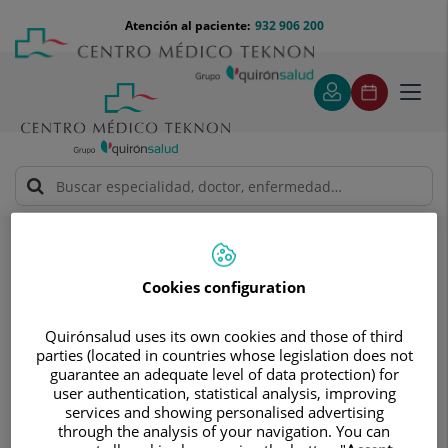
Saltar al contenido
Saltar
Menú
Atención al paciente:
932 906 200
Select
al
teléfono
de
contenido
cabecera
idiom
Toggl
navig
Solicitud de visita
Solicitud de visita
Cookies configuration
Quirónsalud uses its own cookies and those of third
parties (located in countries whose legislation does not
guarantee an adequate level of data protection) for
user authentication, statistical analysis, improving
Pide cita sin compromisos
services and showing personalised advertising
through the analysis of your navigation. You can