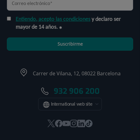
Entiendo, acepto las condiciones
y declaro ser
mayor de 14 años.
Suscribirme
Carrer de Vilana, 12, 08022 Barcelona
932 906 200
International web site
Este
Este
Este
Este
Este
Enlace
enlace
enlace
enlace
enlace
enlace
a
se
se
se
se
se
una