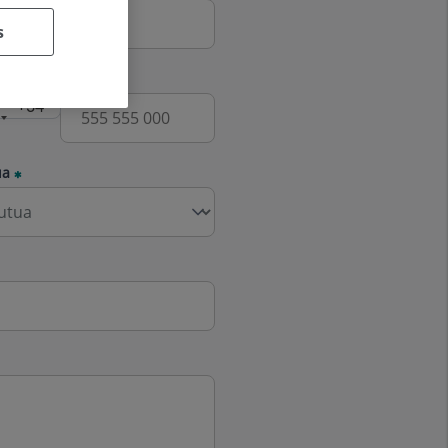
s
fono
ua