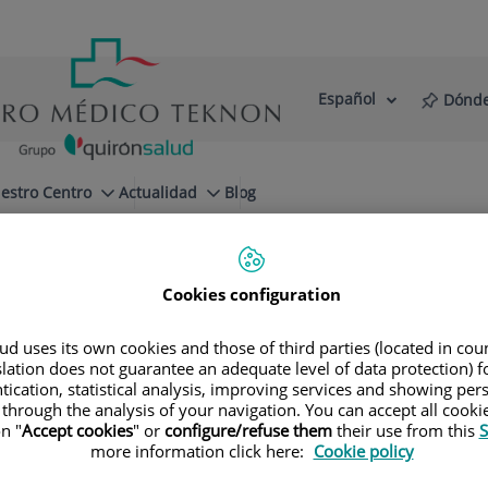
Español
Dónde
Selector
Idioma
de
Activo
idioma
estro Centro
Actualidad
Blog
Cookies configuration
d uses its own cookies and those of third parties (located in co
slation does not guarantee an adequate level of data protection) f
tication, statistical analysis, improving services and showing per
 through the analysis of your navigation. You can accept all cooki
n "
Accept cookies
" or
configure/refuse them
their use from this
S
more information click here:
Cookie policy
Nombre
Apel