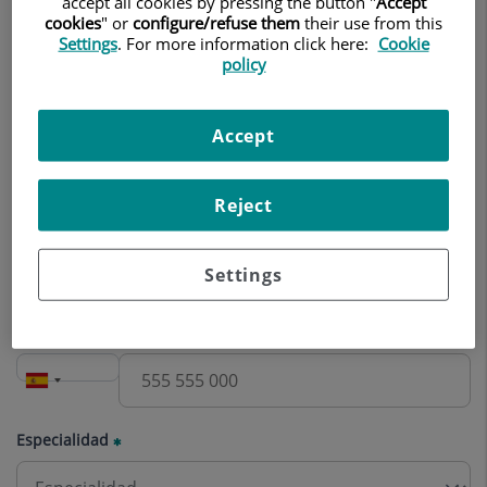
accept all cookies by pressing the button "
Accept
Nombre
cookies
" or
configure/refuse them
their use from this
Settings
. For more information click here:
Cookie
policy
Apellidos
Accept
Reject
Correo electrónico
Settings
Teléfono
Especialidad