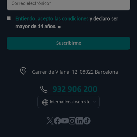
Entiendo, acepto las condiciones
y declaro ser
mayor de 14 años.
Suscribirme
Carrer de Vilana, 12, 08022 Barcelona
932 906 200
International web site
Este
Este
Este
Este
Este
Enlace
enlace
enlace
enlace
enlace
enlace
a
se
se
se
se
se
una