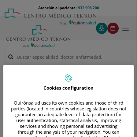
Saltar al contenido
Saltar
Menú
Atención al paciente:
932 906 200
Select
al
teléfono
de
contenido
cabecera
idiom
Toggl
navig
Solicitud de visita
Solicitud de visita
Cookies configuration
Quirónsalud uses its own cookies and those of third
parties (located in countries whose legislation does not
guarantee an adequate level of data protection) for
user authentication, statistical analysis, improving
Pide cita sin compromisos
services and showing personalised advertising
through the analysis of your navigation. You can