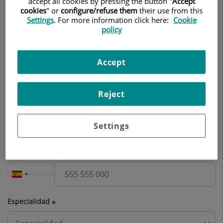
accept all cookies by pressing the button "
Accept
Nombre
cookies
" or
configure/refuse them
their use from this
Settings
. For more information click here:
Cookie
policy
Apellidos
Accept
Reject
Correo electrónico
Settings
Teléfono
Especialidad