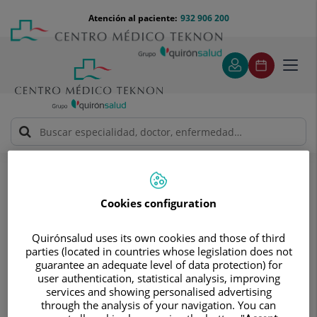
Saltar al contenido
Saltar
Menú
Atención al paciente:
932 906 200
Select
al
teléfono
de
contenido
cabecera
idiom
Toggl
navig
Solicitud de visita
Solicitud de visita
Cookies configuration
Quirónsalud uses its own cookies and those of third
parties (located in countries whose legislation does not
guarantee an adequate level of data protection) for
user authentication, statistical analysis, improving
Pide cita sin compromisos
services and showing personalised advertising
through the analysis of your navigation. You can