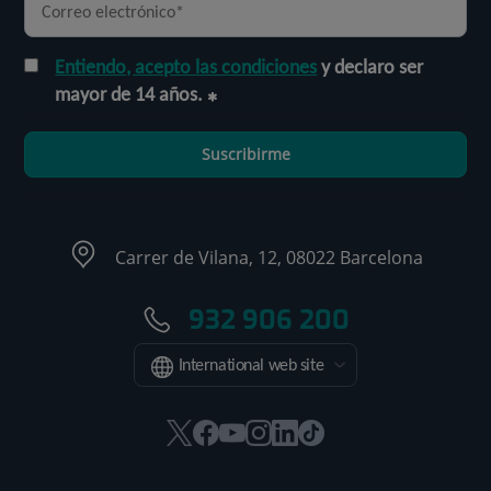
Entiendo, acepto las condiciones
y declaro ser
mayor de 14 años.
Suscribirme
Carrer de Vilana, 12, 08022 Barcelona
932 906 200
International web site
Este
Este
Este
Este
Este
Enlace
enlace
enlace
enlace
enlace
enlace
a
se
se
se
se
se
una