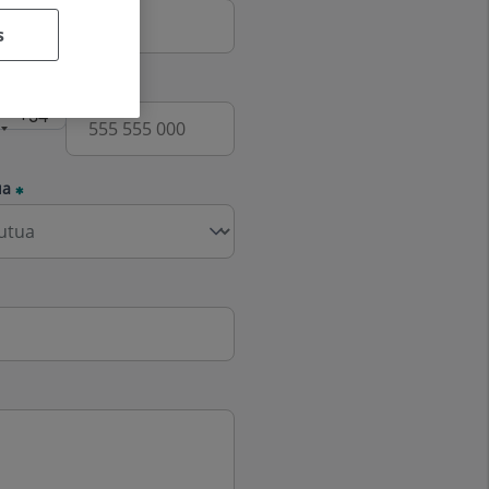
s
fono
ua