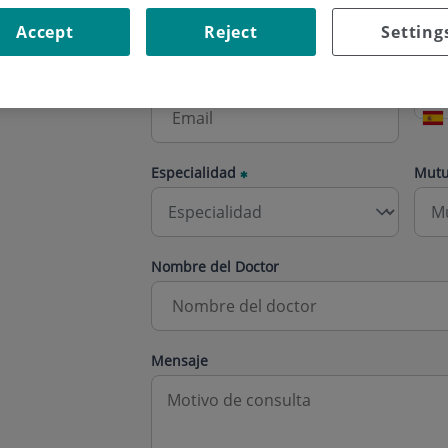
Accept
Reject
Setting
Correo electrónico
Telé
Especialidad
Mut
Nombre del Doctor
Mensaje