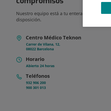
compromisos
Nuestro equipo está a tu entera
disposición.
Centro Médico Teknon
Carrer de Vilana, 12,
08022 Barcelona
Horario
Abierto 24 horas
Teléfonos
932 906 200
900 301 013