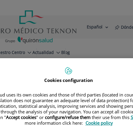
Español
Dónde
Selector
Idioma
de
Activo
idioma
estro Centro
Actualidad
Blog
Cookies configuration
d uses its own cookies and those of third parties (located in co
slation does not guarantee an adequate level of data protection) f
tication, statistical analysis, improving services and showing per
 through the analysis of your navigation. You can accept all cooki
n "
Accept cookies
" or
configure/refuse them
their use from this
S
more information click here:
Cookie policy
Nombre
Apel