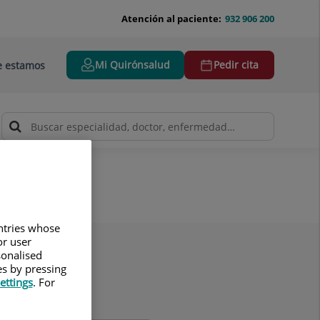
Atención al paciente:
932 906 200
Mi Quirónsalud
Pedir cita
 estamos
untries whose
or user
sonalised
es by pressing
ettings
. For
lidos