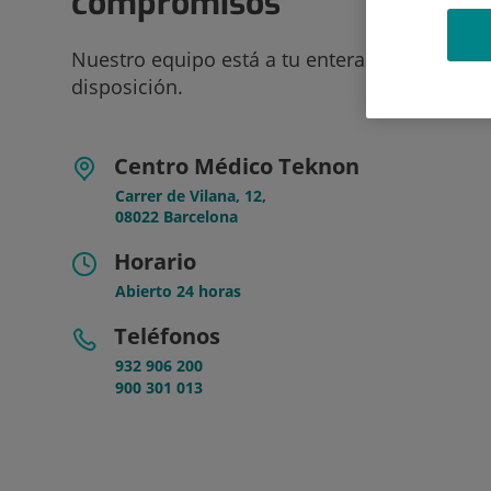
compromisos
Nuestro equipo está a tu entera
disposición.
Centro Médico Teknon
Carrer de Vilana, 12,
08022 Barcelona
Horario
Abierto 24 horas
Teléfonos
932 906 200
900 301 013