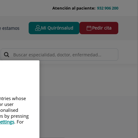
Atención al paciente:
932 906 200
Mi Quirónsalud
Pedir cita
 estamos
untries whose
or user
sonalised
es by pressing
ettings
. For
lidos