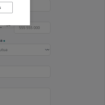
s
fono
ua