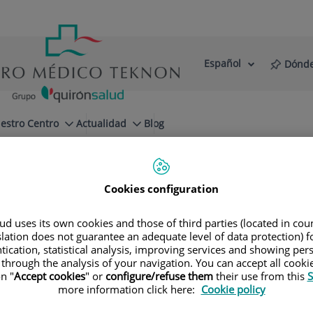
Español
Dónde
Selector
Idioma
de
Activo
idioma
estro Centro
Actualidad
Blog
Cookies configuration
d uses its own cookies and those of third parties (located in co
slation does not guarantee an adequate level of data protection) f
tication, statistical analysis, improving services and showing per
 through the analysis of your navigation. You can accept all cooki
n "
Accept cookies
" or
configure/refuse them
their use from this
S
more information click here:
Cookie policy
Nombre
Apel