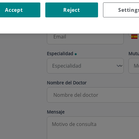
Accept
Reject
Setting
Correo electrónico
Telé
Especialidad
Mut
Nombre del Doctor
Mensaje