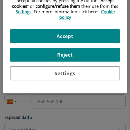
accept all cookies by pressing the button "
Accept
Nombre
cookies
" or
configure/refuse them
their use from this
Settings
. For more information click here:
Cookie
policy
Apellidos
Accept
Reject
Correo electrónico
Settings
Teléfono
Especialidad