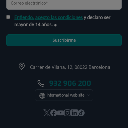
Entiendo, acepto las condiciones
y declaro ser
mayor de 14 años.
Suscribirme
Carrer de Vilana, 12, 08022 Barcelona
932 906 200
International web site
Este
Este
Este
Este
Este
Enlace
enlace
enlace
enlace
enlace
enlace
a
se
se
se
se
se
una