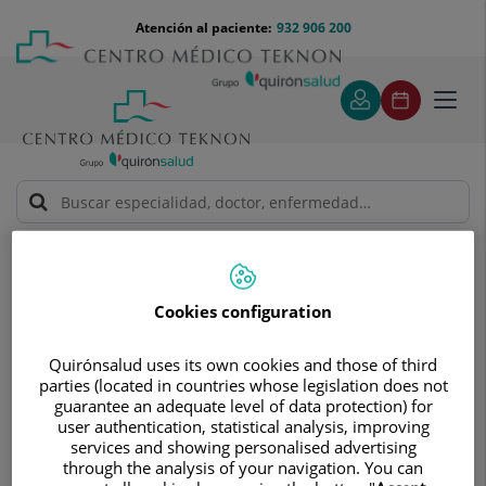
Saltar al contenido
Saltar
Menú
Atención al paciente:
932 906 200
Select
al
teléfono
de
contenido
cabecera
idiom
Toggl
navig
Solicitud de visita
Solicitud de visita
Cookies configuration
Quirónsalud uses its own cookies and those of third
parties (located in countries whose legislation does not
guarantee an adequate level of data protection) for
user authentication, statistical analysis, improving
Pide cita sin compromisos
services and showing personalised advertising
through the analysis of your navigation. You can