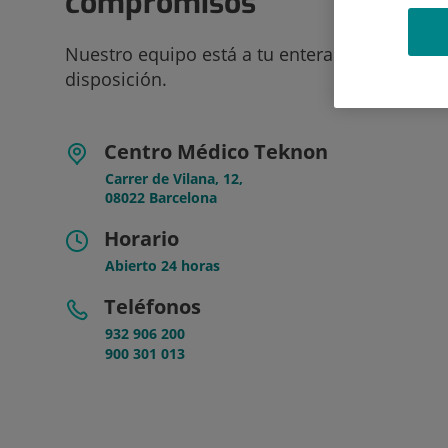
compromisos
Nuestro equipo está a tu entera
disposición.
Centro Médico Teknon
Carrer de Vilana, 12,
08022 Barcelona
Horario
Abierto 24 horas
Teléfonos
932 906 200
900 301 013