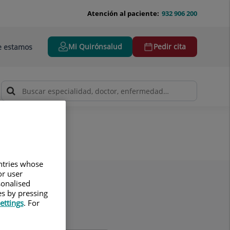
Atención al paciente:
932 906 200
Mi Quirónsalud
Pedir cita
 estamos
untries whose
or user
sonalised
es by pressing
ettings
. For
lidos