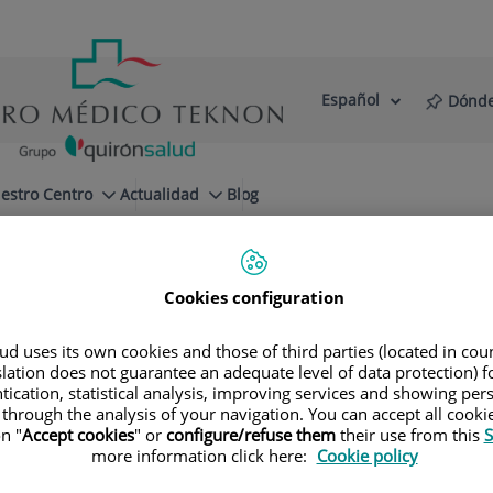
Español
Dónde
Selector
Idioma
de
Activo
idioma
estro Centro
Actualidad
Blog
Cookies configuration
d uses its own cookies and those of third parties (located in co
slation does not guarantee an adequate level of data protection) f
tication, statistical analysis, improving services and showing per
 through the analysis of your navigation. You can accept all cooki
n "
Accept cookies
" or
configure/refuse them
their use from this
S
more information click here:
Cookie policy
Nombre
Apel