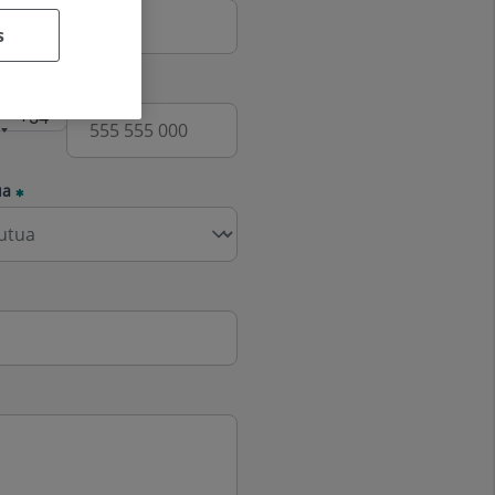
s
fono
ua