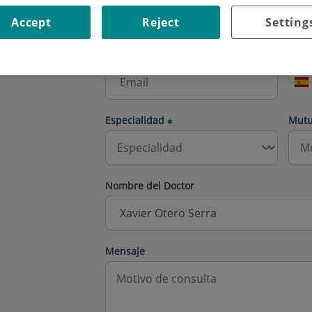
Accept
Reject
Setting
Correo electrónico
Telé
Especialidad
Mut
Nombre del Doctor
Mensaje