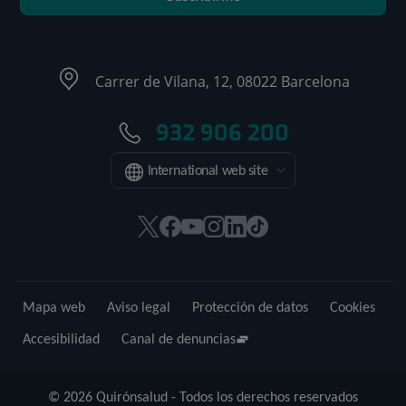
Carrer de Vilana, 12, 08022 Barcelona
932 906 200
International web site
Este
Este
Este
Este
Este
Enlace
enlace
enlace
enlace
enlace
enlace
a
se
se
se
se
se
una
abrirá
abrirá
abrirá
abrirá
abrirá
aplicación
Mapa web
Aviso legal
Protección de datos
Cookies
en
en
en
en
en
externa.
una
una
una
una
una
Accesibilidad
Canal de denuncias
ventana
ventana
ventana
ventana
ventana
nueva.
nueva.
nueva.
nueva.
nueva.
© 2026 Quirónsalud - Todos los derechos reservados