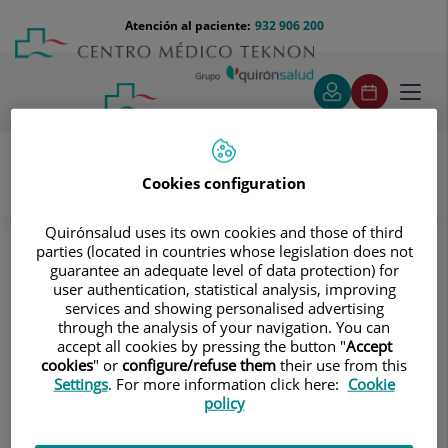
Saltar al contenido
Saltar
Menú
Atención al paciente:
932 906 200
Select
al
teléfono
de
contenido
cabecera
idiom
Toggl
navig
Cookies configuration
Pruebas diagnósticas
Quirónsalud uses its own cookies and those of third
Tratamientos y Especialidades
parties (located in countries whose legislation does not
Diagnóstico por la imagen
Ecografía
Abdominal
guarantee an adequate level of data protection) for
Abdominal
user authentication, statistical analysis, improving
services and showing personalised advertising
Abdominal
through the analysis of your navigation. You can
accept all cookies by pressing the button "
Accept
cookies
" or
configure/refuse them
their use from this
Técnica ultrasonográfica, no invasiva, que permite
Settings
. For more information click here:
Cookie
obtener imágenes de los diferentes órganos
policy
intraabdominales: hígado, vesícula biliar, bazo, páncreas,
riñones, etc, y valorar si hay o no enfermedad,