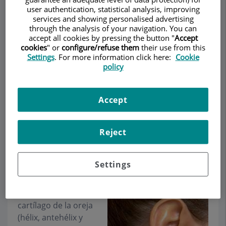
user authentication, statistical analysis, improving
services and showing personalised advertising
through the analysis of your navigation. You can
accept all cookies by pressing the button "
Accept
Pedir cita
cookies
" or
configure/refuse them
their use from this
Settings
. For more information click here:
Cookie
policy
Descripción
Servicios
Equipo
Contacto
Datos de interés
Horario
Accept
Reject
Otoplastia
Settings
La
otoplastia
es la
técnica utilizada para
remodelar el
cartílago de la oreja
(hélix, antehélix y