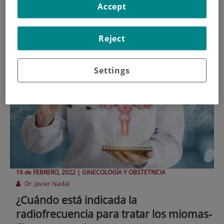
tratamiento miomas
Accept
uterinos
Reject
Settings
16 de
FEBRERO
, 2022 |
GINECOLOGÍA Y OBSTETRICIA
Dr. Javier Nadal
¿Cuándo está indicada la
radiofrecuencia para tratar los miomas-