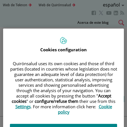
Idioma
Español
Este
Este
Web de Teknon
Web de Quirónsalud
enlace
enlace
Activo
Este
Este
Este
Este
se
se
abrirá
abrirá
enlace
enlace
enla
enlace
Saltar
Acerca de este blog
en
en
se
se
se
se
al
una
una
abrirá
abrirá
abri
ventana
ventana
abrirá
contenido
nueva.
nueva.
en
en
en
en
una
una
una
una
Blog
salud y bienestar
Cookies configuration
ventana
ventana
vent
ventana
nueva.
nueva.
nuev
nueva.
Quirónsalud uses its own cookies and those of third
parties (located in countries whose legislation does not
TU SALUD ES LO QUE
guarantee an adequate level of data protection) for
user authentication, statistical analysis, improving
CUENTA
services and showing personalised advertising
through the analysis of your navigation. You can
accept all cookies by pressing the button "
Accept
Salud de la A a la Z
Vida saludable
cookies
" or
configure/refuse them
their use from this
Cuídate
Actualidad
Settings
. For more information click here:
Cookie
policy