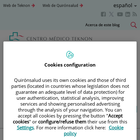
Idioma
Español
Este
Este
Web de Teknon
Web de Quirónsalud
enlace
enlace
Activo
Este
Este
Este
Este
se
se
abrirá
abrirá
enlace
enlace
enla
enlace
Saltar
Acerca de este blog
en
en
se
se
se
se
al
una
una
abrirá
abrirá
abri
ventana
ventana
abrirá
contenido
nueva.
nueva.
en
en
en
en
una
una
una
una
Blog
salud y bienestar
ventana
ventana
vent
ventana
nueva.
nueva.
nuev
nueva.
Cookies configuration
TU SALUD ES LO QUE
Quirónsalud uses its own cookies and those of third
parties (located in countries whose legislation does not
CUENTA
guarantee an adequate level of data protection) for
user authentication, statistical analysis, improving
services and showing personalised advertising
Salud de la A a la Z
Vida saludable
through the analysis of your navigation. You can
Cuídate
Actualidad
accept all cookies by pressing the button "
Accept
cookies
" or
configure/refuse them
their use from this
Settings
. For more information click here:
Cookie
policy