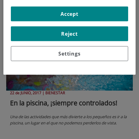
seguridad infantil
Accept
Reject
Settings
22 de
JUNIO
, 2017 |
BIENESTAR
En la piscina, ¡siempre controlados!
Una de las actividades que más divierte a los pequeños es ir a la
piscina, un lugar en el que no podemos perderlos de vista.