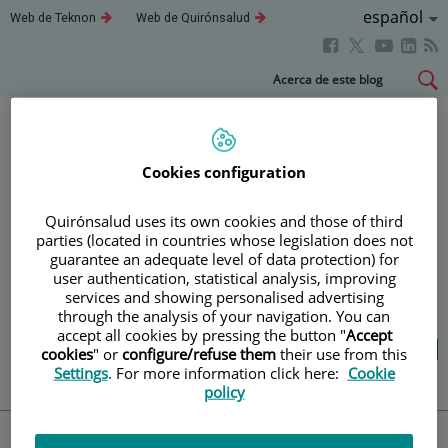
Idioma
Español
Este
Este
Web de Teknon
Web de Quirónsalud
enlace
enlace
Activo
Este
Este
Este
Este
se
se
abrirá
abrirá
enlace
enlace
enla
enlace
Saltar
Acerca de este blog
en
en
se
se
se
se
al
una
una
abrirá
abrirá
abri
ventana
ventana
abrirá
contenido
nueva.
nueva.
en
en
en
en
una
una
una
una
Blog
salud y bienestar
Cookies configuration
ventana
ventana
vent
ventana
nueva.
nueva.
nuev
nueva.
Quirónsalud uses its own cookies and those of third
parties (located in countries whose legislation does not
TU SALUD ES LO QUE
guarantee an adequate level of data protection) for
user authentication, statistical analysis, improving
CUENTA
services and showing personalised advertising
through the analysis of your navigation. You can
accept all cookies by pressing the button "
Accept
Salud de la A a la Z
Vida saludable
cookies
" or
configure/refuse them
their use from this
Cuídate
Actualidad
Settings
. For more information click here:
Cookie
policy