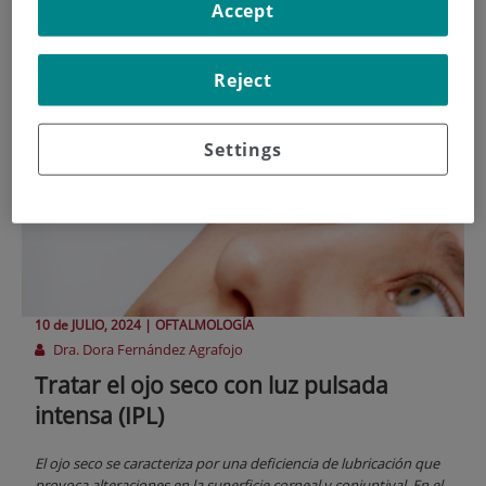
ojo seco
Accept
Reject
Settings
10 de
JULIO
, 2024 |
OFTALMOLOGÍA
Dra. Dora Fernández Agrafojo
Tratar el ojo seco con luz pulsada
intensa (IPL)
El ojo seco se caracteriza por una deficiencia de lubricación que
provoca alteraciones en la superficie corneal y conjuntival. En el