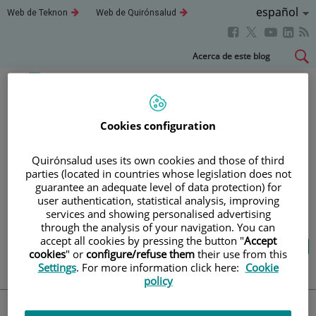
Idioma
Español
Este
Este
Web de Teknon
Web de Quirónsalud
enlace
enlace
Activo
Este
Este
Este
Este
se
se
abrirá
abrirá
enlace
enlace
enla
enlace
Saltar
Acerca de este blog
en
en
se
se
se
se
al
una
una
abrirá
abrirá
abri
ventana
ventana
abrirá
contenido
nueva.
nueva.
en
en
en
en
una
una
una
una
Blog
salud y bienestar
ventana
ventana
vent
Cookies configuration
ventana
nueva.
nueva.
nuev
nueva.
Quirónsalud uses its own cookies and those of third
TU SALUD ES LO QUE
parties (located in countries whose legislation does not
guarantee an adequate level of data protection) for
CUENTA
user authentication, statistical analysis, improving
services and showing personalised advertising
through the analysis of your navigation. You can
accept all cookies by pressing the button "
Accept
Salud de la A a la Z
Vida saludable
cookies
" or
configure/refuse them
their use from this
Cuídate
Actualidad
Settings
. For more information click here:
Cookie
policy