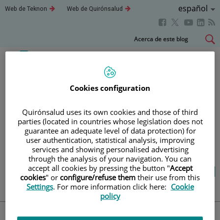
Idioma
Español
Este
Este
Web de Teknon
Web de Quirónsalud
enlace
enlace
Activo
Este
Este
Este
Este
se
se
abrirá
abrirá
enlace
enlace
enla
enlace
Saltar
Acerca de este blog
en
en
se
se
se
se
al
una
una
abrirá
abrirá
abri
ventana
ventana
abrirá
contenido
nueva.
nueva.
en
en
en
en
una
una
una
una
Blog
salud y bienestar
ventana
ventana
vent
Cookies configuration
ventana
nueva.
nueva.
nuev
nueva.
Quirónsalud uses its own cookies and those of third
TU SALUD ES LO QUE
parties (located in countries whose legislation does not
guarantee an adequate level of data protection) for
CUENTA
user authentication, statistical analysis, improving
services and showing personalised advertising
through the analysis of your navigation. You can
accept all cookies by pressing the button "
Accept
Salud de la A a la Z
Vida saludable
cookies
" or
configure/refuse them
their use from this
Cuídate
Actualidad
Settings
. For more information click here:
Cookie
policy