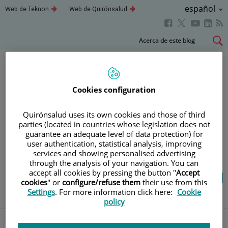
Idioma
Español
Este
Este
Web de Teknon
Web de Quirónsalud
enlace
enlace
Activo
Este
Este
Este
Este
se
se
abrirá
abrirá
enlace
enlace
enla
enlace
Saltar
Acerca de este blog
en
en
se
se
se
se
al
una
una
abrirá
abrirá
abri
ventana
ventana
abrirá
contenido
nueva.
nueva.
en
en
en
en
una
una
una
una
Blog
salud y bienestar
Cookies configuration
ventana
ventana
vent
ventana
nueva.
nueva.
nuev
nueva.
Quirónsalud uses its own cookies and those of third
parties (located in countries whose legislation does not
TU SALUD ES LO QUE
guarantee an adequate level of data protection) for
user authentication, statistical analysis, improving
CUENTA
services and showing personalised advertising
through the analysis of your navigation. You can
accept all cookies by pressing the button "
Accept
Salud de la A a la Z
Vida saludable
cookies
" or
configure/refuse them
their use from this
Cuídate
Actualidad
Settings
. For more information click here:
Cookie
policy