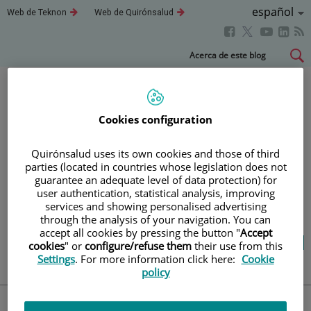
Idioma
Español
Este
Este
Web de Teknon
Web de Quirónsalud
enlace
enlace
Activo
Este
Este
Este
Este
se
se
abrirá
abrirá
enlace
enlace
enla
enlace
Saltar
Acerca de este blog
en
en
se
se
se
se
al
una
una
abrirá
abrirá
abri
ventana
ventana
abrirá
contenido
nueva.
nueva.
en
en
en
en
una
una
una
una
Blog
salud y bienestar
Cookies configuration
ventana
ventana
vent
ventana
nueva.
nueva.
nuev
nueva.
Quirónsalud uses its own cookies and those of third
parties (located in countries whose legislation does not
TU SALUD ES LO QUE
guarantee an adequate level of data protection) for
user authentication, statistical analysis, improving
CUENTA
services and showing personalised advertising
through the analysis of your navigation. You can
accept all cookies by pressing the button "
Accept
Salud de la A a la Z
Vida saludable
cookies
" or
configure/refuse them
their use from this
Cuídate
Actualidad
Settings
. For more information click here:
Cookie
policy