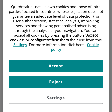
Instituto del Corazón
Quirónsalud uses its own cookies and those of third
parties (located in countries whose legislation does not
Quirónsalud Teknon
guarantee an adequate level of data protection) for
user authentication, statistical analysis, improving
services and showing personalised advertising
through the analysis of your navigation. You can
accept all cookies by pressing the button "
Accept
cookies
" or
configure/refuse them
their use from this
Settings
. For more information click here:
Cookie
policy
Accept
Reject
23 de
SEPTIEMBRE
, 2024 |
CARDIOLOGÍA
Centro Médico Teknon
Settings
En el Día Mundial del Corazón, ¡haz un
pacto por tu salud cardiovascular!