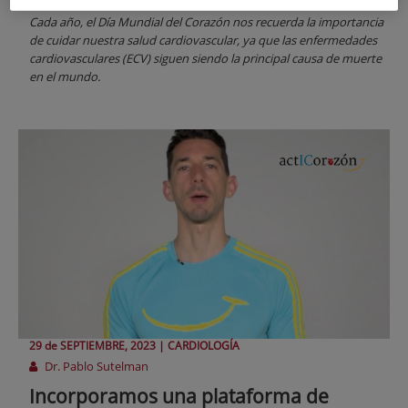
Cada año, el Día Mundial del Corazón nos recuerda la importancia
de cuidar nuestra salud cardiovascular, ya que las enfermedades
cardiovasculares (ECV) siguen siendo la principal causa de muerte
en el mundo.
29 de
SEPTIEMBRE
, 2023 |
CARDIOLOGÍA
Dr. Pablo Sutelman
Incorporamos una plataforma de