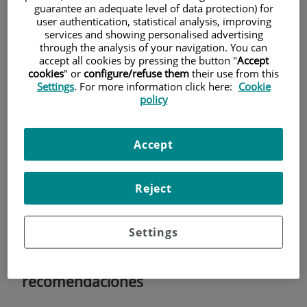
Calidad asistencial
guarantee an adequate level of data protection) for
user authentication, statistical analysis, improving
services and showing personalised advertising
through the analysis of your navigation. You can
accept all cookies by pressing the button "
Accept
cookies
" or
configure/refuse them
their use from this
Settings
. For more information click here:
Cookie
policy
Accept
Reject
13 de
SEPTIEMBRE
, 2023 |
NOTICIAS
Centro Médico Teknon
Settings
¿Cómo puedes involucrarte en tu
seguridad? Te damos 6
recomendaciones