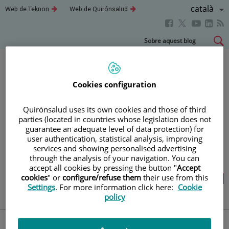
Llenguatg
Català
Aquest
Aquest
Web de Teknon
Web de Quirónsalud
enllaç
enllaç
Actiu
Aquest
Aquest
Aque
Aquest
s'obrirà
s'obrirà
en
en
enllaç
enllaç
enll
enllaç
Saltar
Sobre aquest blog
una
una
s'obrirà
s'obrirà
s'obr
s'obrirà
al
finestra
finestra
en
en
en
nova.
nova.
en
contingut
una
una
una
una
finestra
finestra
fines
finestra
Cookies configuration
Blog
salut i benestar
nova.
nova.
nova
nova.
Quirónsalud uses its own cookies and those of third
parties (located in countries whose legislation does not
LA TEVA SALUT ÉS EL QUE
guarantee an adequate level of data protection) for
user authentication, statistical analysis, improving
COMPTA
services and showing personalised advertising
through the analysis of your navigation. You can
accept all cookies by pressing the button "
Accept
Salut de l’A a la Z
Vida saludable
Cuida’t
cookies
" or
configure/refuse them
their use from this
Settings
. For more information click here:
Cookie
Actualitat
policy