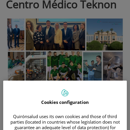
Centro Médico Teknon
4 de
MARÇ
, 2024 |
NOTICIAS E INNOVACIÓN
Centro Médico Teknon
Així ha estat febrer del 2024 a Centre
Cookies configuration
Mèdic Teknon
Quirónsalud uses its own cookies and those of third
parties (located in countries whose legislation does not
Complim 30 anys centrats en la transformació digital i l'excel·lència
guarantee an adequate level of data protection) for
en l'experiència del pacient.