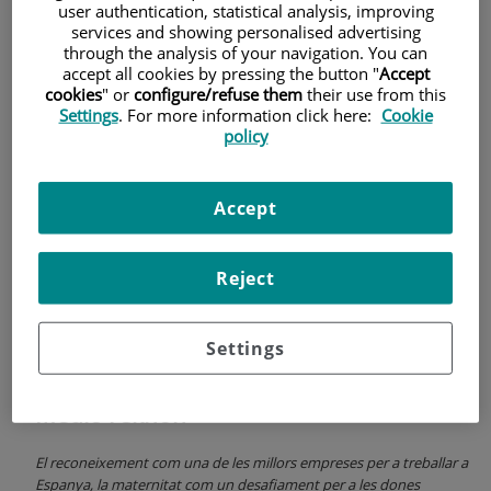
user authentication, statistical analysis, improving
services and showing personalised advertising
through the analysis of your navigation. You can
accept all cookies by pressing the button "
Accept
cookies
" or
configure/refuse them
their use from this
Settings
. For more information click here:
Cookie
policy
Accept
Reject
2 de
FEBRER
, 2024 |
NOTICIAS E INNOVACIÓN
Settings
Centro Médico Teknon
Així ha estat gener de 2024 a Centre
Mèdic Teknon
El reconeixement com una de les millors empreses per a treballar a
Espanya, la maternitat com un desafiament per a les dones